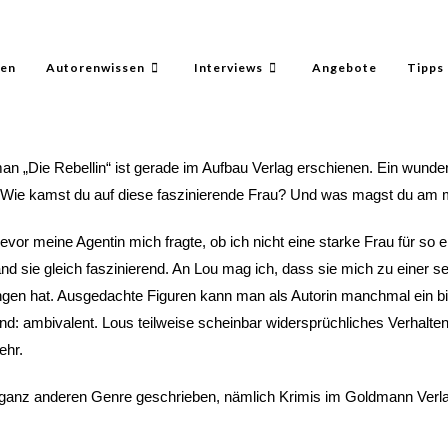
ren
Autorenwissen
Interviews
Angebote
Tipps 
an „Die Rebellin“ ist gerade im Aufbau Verlag erschienen. Ein wund
e. Wie kamst du auf diese faszinierende Frau? Und was magst du a
 bevor meine Agentin mich fragte, ob ich nicht eine starke Frau für 
and sie gleich faszinierend. An Lou mag ich, dass sie mich zu einer 
gen hat. Ausgedachte Figuren kann man als Autorin manchmal ein bi
nd: ambivalent. Lous teilweise scheinbar widersprüchliches Verhalt
ehr.
m ganz anderen Genre geschrieben, nämlich Krimis im Goldmann Verla