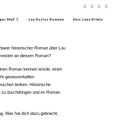
per Mail
Lea Kortes Romane
Neu: Leas Krimis
erbarer historischer Roman über Lou
m meisten an diesem Roman?
so einen Roman kennen würde, einen
sehr gewissenhaften
sschen lenken. Historische
en zu durchdringen und im Roman
g. Was hat dich dazu gebracht,