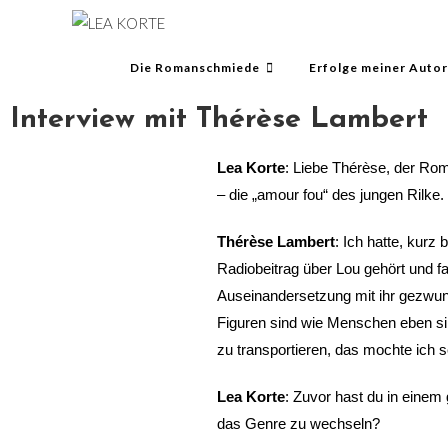
Die Romanschmiede
Erfolge meiner Auto
Interview mit Thérèse Lambert
Lea Korte
: Liebe Thérèse, der Rom
– die „amour fou“ des jungen Rilk
Thérèse Lambert
: Ich hatte, kurz
Radiobeitrag über Lou gehört und f
Auseinandersetzung mit ihr gezwun
Figuren sind wie Menschen eben si
zu transportieren, das mochte ich s
Lea Korte
: Zuvor hast du in eine
das Genre zu wechseln?