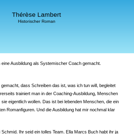
Bestellen
s, dann begegnet Lou Andreas-Salomé ihrer ersten großen Liebe - Rilke
Thérèse Lambert
Historischer Roman
Historischer Roman
ch eine Ausbildung als Systemischer Coach gemacht.
r gemacht, dass Schreiben das ist, was ich tun will, begleitet
rseits trainiert man in der Coaching-Ausbildung, Menschen
sie eigentlich wollen. Das ist bei lebenden Menschen, die ein
ten Romanfiguren. Und die Ausbildung hat mir nochmal klar
Schmid. Ihr seid ein tolles Team. Ella Marcs Buch habt ihr ja